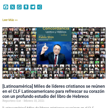
Facebook
X
WhatsApp
Kakao
Telegram
Compartir
Leer Más >>
[Latinoamérica] Miles de líderes cristianos se reúnen
en el CLF Latinoamericano para refrescar su corazón
con un profundo estudio del libro de Hebreos
Reportero Ext
febrero 10, 2021