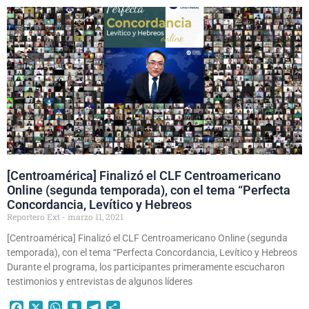
[Centroamérica] Finalizó el CLF Centroamericano
Online (segunda temporada), con el tema “Perfecta
Concordancia, Levítico y Hebreos
Reportero Ext
marzo 11, 2021
[Centroamérica] Finalizó el CLF Centroamericano Online (segunda
temporada), con el tema “Perfecta Concordancia, Levítico y Hebreos
Durante el programa, los participantes primeramente escucharon
testimonios y entrevistas de algunos líderes
Facebook
X
WhatsApp
Kakao
Telegram
Compartir