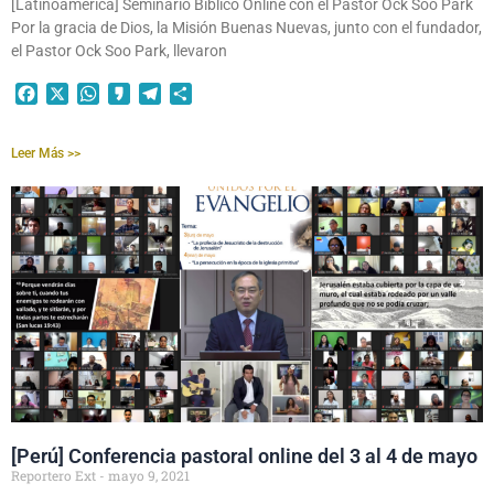
[Latinoamérica] Seminario Bíblico Online con el Pastor Ock Soo Park
Por la gracia de Dios, la Misión Buenas Nuevas, junto con el fundador,
el Pastor Ock Soo Park, llevaron
Facebook
X
WhatsApp
Kakao
Telegram
Compartir
Leer Más >>
[Perú] Conferencia pastoral online del 3 al 4 de mayo
Reportero Ext
mayo 9, 2021