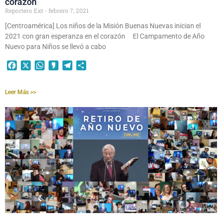
corazón
Reportero Ext
febrero 7, 2021
[Centroamérica] Los niños de la Misión Buenas Nuevas inician el
2021 con gran esperanza en el corazón El Campamento de Año
Nuevo para Niños se llevó a cabo
Facebook
X
WhatsApp
Kakao
Telegram
Compartir
Leer Más >>