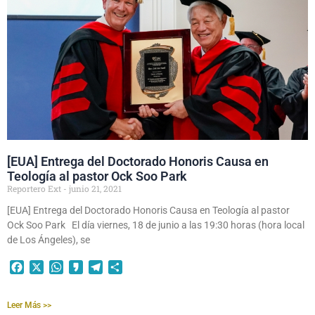
[EUA] Entrega del Doctorado Honoris Causa en
Teología al pastor Ock Soo Park
Reportero Ext
junio 21, 2021
[EUA] Entrega del Doctorado Honoris Causa en Teología al pastor
Ock Soo Park El día viernes, 18 de junio a las 19:30 horas (hora local
de Los Ángeles), se
Facebook
X
WhatsApp
Kakao
Telegram
Compartir
Leer Más >>