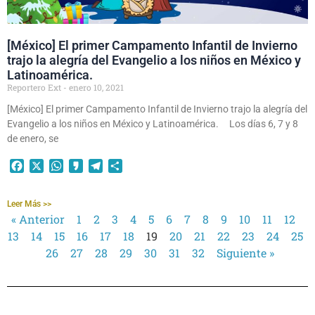
[México] El primer Campamento Infantil de Invierno
trajo la alegría del Evangelio a los niños en México y
Latinoamérica.
Reportero Ext
enero 10, 2021
[México] El primer Campamento Infantil de Invierno trajo la alegría del
Evangelio a los niños en México y Latinoamérica. Los días 6, 7 y 8
de enero, se
Facebook
X
WhatsApp
Kakao
Telegram
Compartir
Leer Más >>
« Anterior
1
2
3
4
5
6
7
8
9
10
11
12
13
14
15
16
17
18
19
20
21
22
23
24
25
26
27
28
29
30
31
32
Siguiente »