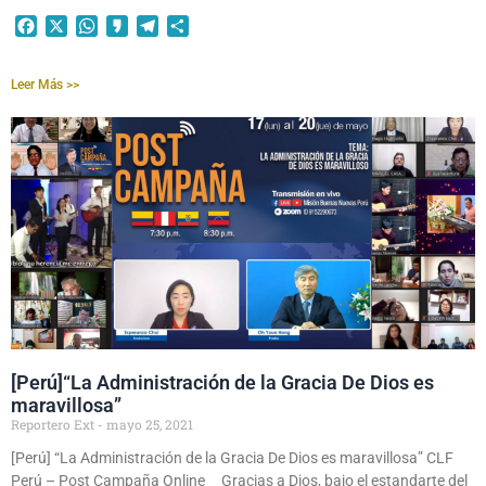
Facebook
X
WhatsApp
Kakao
Telegram
Compartir
Leer Más >>
[Perú]“La Administración de la Gracia De Dios es
maravillosa”
Reportero Ext
mayo 25, 2021
[Perú] “La Administración de la Gracia De Dios es maravillosa” CLF
Perú – Post Campaña Online Gracias a Dios, bajo el estandarte del