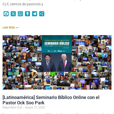
CLF, cientos de pastores y
Facebook
X
WhatsApp
Kakao
Telegram
Compartir
Leer Más >>
[Latinoamérica] Seminario Bíblico Online con el
Pastor Ock Soo Park
Reportero Ext
mayo 17, 2021