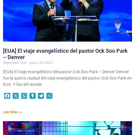
[EUA] El viaje evangelístico del pastor Ock Soo Park
– Denver
Reportero Ext
junio 24, 2021
[EUA] El viaje evangelístico del pastor Ock Soo Park – Denver Denver
fue la quinta ciudad del viaje evangelistico del pastor Ock Soo Park en
EUA. Y fue ahí donde
Facebook
X
WhatsApp
Kakao
Telegram
Compartir
Leer Más >>