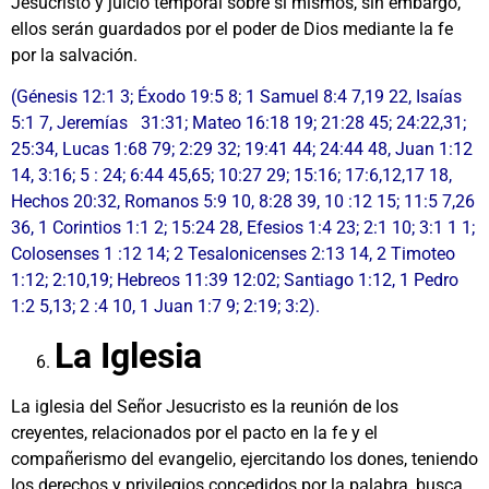
Jesucristo y juicio temporal sobre sí mismos, sin embargo,
ellos serán guardados por el poder de Dios mediante la fe
por la salvación.
(Génesis 12:1 3; Éxodo 19:5 8; 1 Samuel 8:4 7,19 22, Isaías
5:1 7, Jeremías 31:31; Mateo 16:18 19; 21:28 45; 24:22,31;
25:34, Lucas 1:68 79; 2:29 32; 19:41 44; 24:44 48, Juan 1:12
14, 3:16; 5 : 24; 6:44 45,65; 10:27 29; 15:16; 17:6,12,17 18,
Hechos 20:32, Romanos 5:9 10, 8:28 39, 10 :12 15; 11:5 7,26
36, 1 Corintios 1:1 2; 15:24 28, Efesios 1:4 23; 2:1 10; 3:1 1 1;
Colosenses 1 :12 14; 2 Tesalonicenses 2:13 14, 2 Timoteo
1:12; 2:10,19; Hebreos 11:39 12:02; Santiago 1:12, 1 Pedro
1:2 5,13; 2 :4 10, 1 Juan 1:7 9; 2:19; 3:2).
La Iglesia
La iglesia del Señor Jesucristo es la reunión de los
creyentes, relacionados por el pacto en la fe y el
compañerismo del evangelio, ejercitando los dones, teniendo
los derechos y privilegios concedidos por la palabra, busca