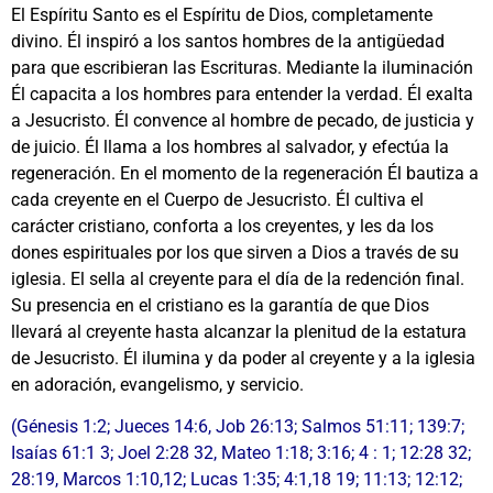
El Espíritu Santo es el Espíritu de Dios, completamente
divino. Él inspiró a los santos hombres de la antigüedad
para que escribieran las Escrituras. Mediante la iluminación
Él capacita a los hombres para entender la verdad. Él exalta
a Jesucristo. Él convence al hombre de pecado, de justicia y
de juicio. Él llama a los hombres al salvador, y efectúa la
regeneración. En el momento de la regeneración Él bautiza a
cada creyente en el Cuerpo de Jesucristo. Él cultiva el
carácter cristiano, conforta a los creyentes, y les da los
dones espirituales por los que sirven a Dios a través de su
iglesia. El sella al creyente para el día de la redención final.
Su presencia en el cristiano es la garantía de que Dios
llevará al creyente hasta alcanzar la plenitud de la estatura
de Jesucristo. Él ilumina y da poder al creyente y a la iglesia
en adoración, evangelismo, y servicio.
(Génesis 1:2; Jueces 14:6, Job 26:13; Salmos 51:11; 139:7;
Isaías 61:1 3; Joel 2:28 32, Mateo 1:18; 3:16; 4 : 1; 12:28 32;
28:19, Marcos 1:10,12; Lucas 1:35; 4:1,18 19; 11:13; 12:12;