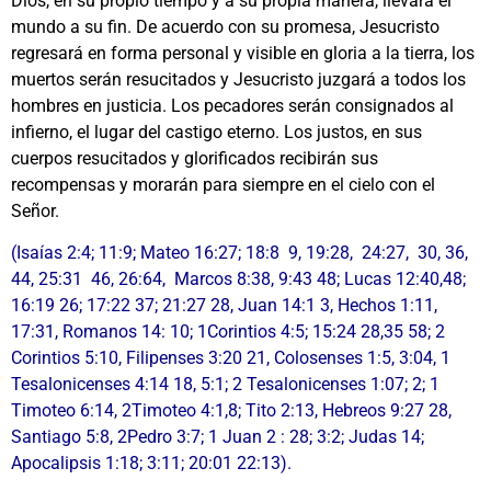
Dios, en su propio tiempo y a su propia manera, llevará el
mundo a su fin. De acuerdo con su promesa, Jesucristo
regresará en forma personal y visible en gloria a la tierra, los
muertos serán resucitados y Jesucristo juzgará a todos los
hombres en justicia. Los pecadores serán consignados al
infierno, el lugar del castigo eterno. Los justos, en sus
cuerpos resucitados y glorificados recibirán sus
recompensas y morarán para siempre en el cielo con el
Señor.
(Isaías 2:4; 11:9; Mateo 16:27; 18:8 9, 19:28, 24:27, 30, 36,
44, 25:31 46, 26:64, Marcos 8:38, 9:43 48; Lucas 12:40,48;
16:19 26; 17:22 37; 21:27 28, Juan 14:1 3, Hechos 1:11,
17:31, Romanos 14: 10; 1Corintios 4:5; 15:24 28,35 58; 2
Corintios 5:10, Filipenses 3:20 21, Colosenses 1:5, 3:04, 1
Tesalonicenses 4:14 18, 5:1; 2 Tesalonicenses 1:07; 2; 1
Timoteo 6:14, 2Timoteo 4:1,8; Tito 2:13, Hebreos 9:27 28,
Santiago 5:8, 2Pedro 3:7; 1 Juan 2 : 28; 3:2; Judas 14;
Apocalipsis 1:18; 3:11; 20:01 22:13).