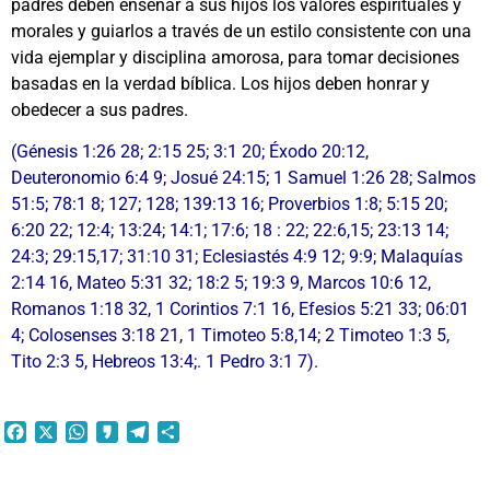
padres deben enseñar a sus hijos los valores espirituales y
morales y guiarlos a través de un estilo consistente con una
vida ejemplar y disciplina amorosa, para tomar decisiones
basadas en la verdad bíblica. Los hijos deben honrar y
obedecer a sus padres.
(Génesis 1:26 28; 2:15 25; 3:1 20; Éxodo 20:12,
Deuteronomio 6:4 9; Josué 24:15; 1 Samuel 1:26 28; Salmos
51:5; 78:1 8; 127; 128; 139:13 16; Proverbios 1:8; 5:15 20;
6:20 22; 12:4; 13:24; 14:1; 17:6; 18 : 22; 22:6,15; 23:13 14;
24:3; 29:15,17; 31:10 31; Eclesiastés 4:9 12; 9:9; Malaquías
2:14 16, Mateo 5:31 32; 18:2 5; 19:3 9, Marcos 10:6 12,
Romanos 1:18 32, 1 Corintios 7:1 16, Efesios 5:21 33; 06:01
4; Colosenses 3:18 21, 1 Timoteo 5:8,14; 2 Timoteo 1:3 5,
Tito 2:3 5, Hebreos 13:4;. 1 Pedro 3:1 7).
Facebook
X
WhatsApp
Kakao
Telegram
Compartir