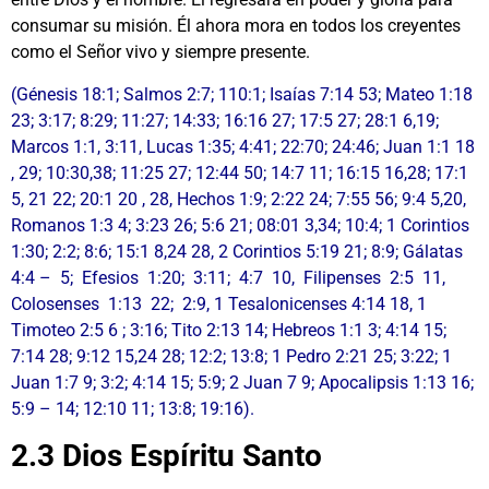
consumar su misión. Él ahora mora en todos los creyentes
como el Señor vivo y siempre presente.
(Génesis 18:1; Salmos 2:7; 110:1; Isaías 7:14 53; Mateo 1:18
23; 3:17; 8:29; 11:27; 14:33; 16:16 27; 17:5 27; 28:1 6,19;
Marcos 1:1, 3:11, Lucas 1:35; 4:41; 22:70; 24:46; Juan 1:1 18
, 29; 10:30,38; 11:25 27; 12:44 50; 14:7 11; 16:15 16,28; 17:1
5, 21 22; 20:1 20 , 28, Hechos 1:9; 2:22 24; 7:55 56; 9:4 5,20,
Romanos 1:3 4; 3:23 26; 5:6 21; 08:01 3,34; 10:4; 1 Corintios
1:30; 2:2; 8:6; 15:1 8,24 28, 2 Corintios 5:19 21; 8:9; Gálatas
4:4 – 5; Efesios 1:20; 3:11; 4:7 10, Filipenses 2:5 11,
Colosenses 1:13 22; 2:9, 1 Tesalonicenses 4:14 18, 1
Timoteo 2:5 6 ; 3:16; Tito 2:13 14; Hebreos 1:1 3; 4:14 15;
7:14 28; 9:12 15,24 28; 12:2; 13:8; 1 Pedro 2:21 25; 3:22; 1
Juan 1:7 9; 3:2; 4:14 15; 5:9; 2 Juan 7 9; Apocalipsis 1:13 16;
5:9 – 14; 12:10 11; 13:8; 19:16).
2.3 Dios Espíritu Santo