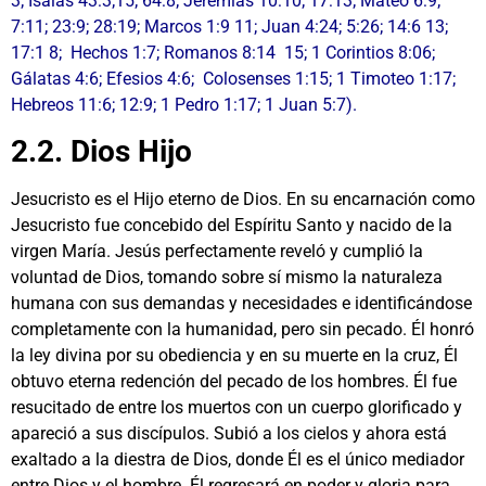
3; Isaías 43:3;15; 64:8; Jeremías 10:10; 17:13; Mateo 6:9;
7:11; 23:9; 28:19; Marcos 1:9 11; Juan 4:24; 5:26; 14:6 13;
17:1 8; Hechos 1:7; Romanos 8:14 15; 1 Corintios 8:06;
Gálatas 4:6; Efesios 4:6; Colosenses 1:15; 1 Timoteo 1:17;
Hebreos 11:6; 12:9; 1 Pedro 1:17; 1 Juan 5:7).
2.2. Dios Hijo
Jesucristo es el Hijo eterno de Dios. En su encarnación como
Jesucristo fue concebido del Espíritu Santo y nacido de la
virgen María. Jesús perfectamente reveló y cumplió la
voluntad de Dios, tomando sobre sí mismo la naturaleza
humana con sus demandas y necesidades e identificándose
completamente con la humanidad, pero sin pecado. Él honró
la ley divina por su obediencia y en su muerte en la cruz, Él
obtuvo eterna redención del pecado de los hombres. Él fue
resucitado de entre los muertos con un cuerpo glorificado y
apareció a sus discípulos. Subió a los cielos y ahora está
exaltado a la diestra de Dios, donde Él es el único mediador
entre Dios y el hombre. Él regresará en poder y gloria para