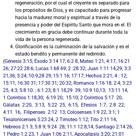
regeneración, por el cual el creyente es separado para
los propósitos de Dios, y es capacitado para progresar
hacia la madurez moral y espiritual a través de la
presencia y poder del Espíritu Santo que mora en el. El
crecimiento en gracia debe continuar durante toda la
vida de la persona regenerada.
Glorificación es la culminación de la salvación y es el
estado bendito y permanente del redimido.
(Génesis 3:15; Éxodo 3:14 17; 6:2 8, Mateo 1:21, 4:17, 16:21
26; 27:22 28:6; Lucas 1:68 69; 2 :28 32; Juan 1:11 14,29; 3:3
21,36; 5:24; 10:9,28 29; 15:1 16; 17:17; Hechos 2:21; 4 : 12;
15:11; 16:30 31; 17:30 31; 20:32; Romanos 1:16 18; 2:4; 3:23
25, 4:3; 5:8 10. ; 6:1 23; 8:1 18,29 39; 10:9 10,13; 13:11 14,
1 Corintios 1:18,30; 6:19 20; 15:10; 2 Corintios 5:17 20,
Gálatas 2:20, 3:13, 5:22 25, 6:15, Efesios 1:7; 2:8 22;
4:11 16, Filipenses 2:12 13; Colosenses 1:9 22, 3:1; 1
Tesalonicenses 5:23 24, 2 Timoteo 1:12; Tito 2:11 14,
Hebreos 2:1 3; 5:8 9; 9:24 28; 11:1 12:8,14, Santiago 2:14 26,
1 Pedro 1:2 23, 1 Juan 1:06 2:11, Apocalipsis 3:20; 21:01