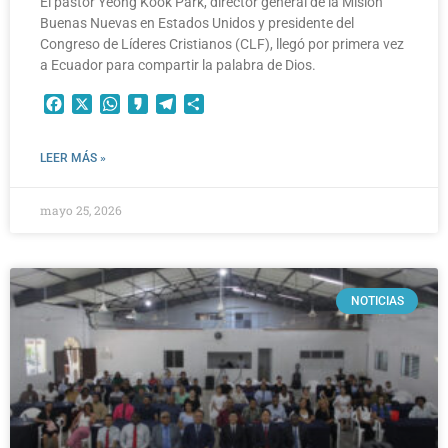
El pastor Yeong Kook Park, director general de la Misión
Buenas Nuevas en Estados Unidos y presidente del
Congreso de Líderes Cristianos (CLF), llegó por primera vez
a Ecuador para compartir la palabra de Dios.
Facebook
X
WhatsApp
Kakao
Telegram
Compartir
LEER MÁS »
mayo 25, 2026
NOTICIAS