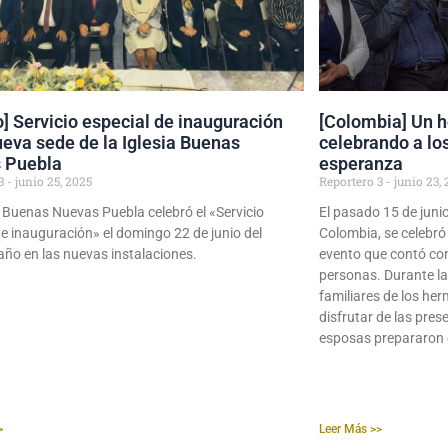
] Servicio especial de inauguración
[Colombia] Un h
ueva sede de la Iglesia Buenas
celebrando a lo
 Puebla
esperanza
 3
junio 25, 2025
Reportero 3
junio 23, 
a Buenas Nuevas Puebla celebró el «Servicio
El pasado 15 de juni
de inauguración» el domingo 22 de junio del
Colombia, se celebró 
año en las nuevas instalaciones.
evento que contó con
personas. Durante la
familiares de los her
disfrutar de las pres
esposas prepararon 
>
Leer Más >>