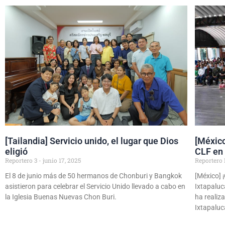
[Tailandia] Servicio unido, el lugar que Dios
[México
eligió
CLF en 
Reportero 3
junio 17, 2025
Reportero
El 8 de junio más de 50 hermanos de Chonburi y Bangkok
[México] 
asistieron para celebrar el Servicio Unido llevado a cabo en
Ixtapaluc
la Iglesia Buenas Nuevas Chon Buri.
ha realiz
Ixtapaluc