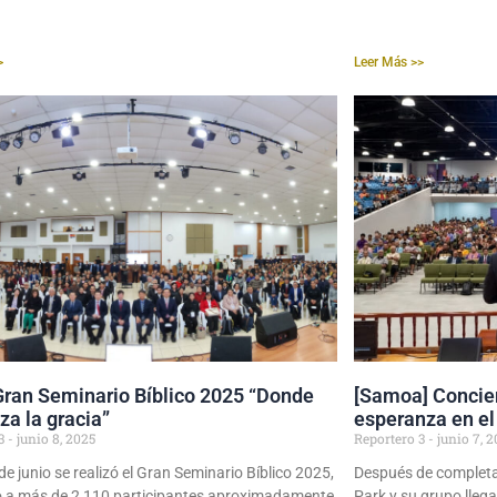
>
Leer Más >>
Gran Seminario Bíblico 2025 “Donde
[Samoa] Concier
a la gracia”
esperanza en el 
 3
junio 8, 2025
Reportero 3
junio 7, 2
 de junio se realizó el Gran Seminario Bíblico 2025,
Después de completar 
o a más de 2,110 participantes aproximadamente
Park y su grupo lleg