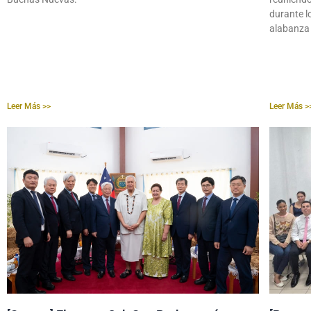
durante l
alabanza 
Leer Más >>
Leer Más >