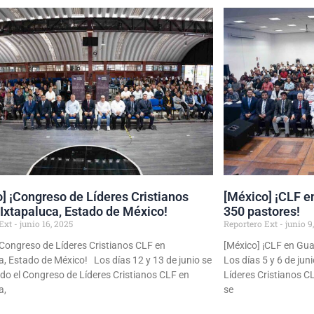
] ¡Congreso de Líderes Cristianos
[México] ¡CLF e
Ixtapaluca, Estado de México!
350 pastores!
 Ext
junio 16, 2025
Reportero Ext
junio 9
¡Congreso de Líderes Cristianos CLF en
[México] ¡CLF en Gua
a, Estado de México! Los días 12 y 13 de junio se
Los días 5 y 6 de jun
ado el Congreso de Líderes Cristianos CLF en
Líderes Cristianos C
a,
se