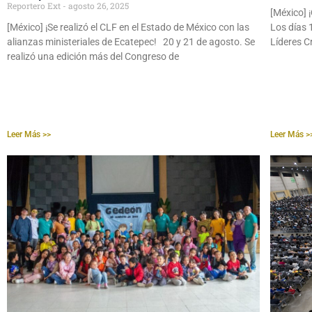
Reportero Ext
agosto 26, 2025
[México] 
[México] ¡Se realizó el CLF en el Estado de México con las
Los días 
alianzas ministeriales de Ecatepec! 20 y 21 de agosto. Se
Líderes C
realizó una edición más del Congreso de
Leer Más >>
Leer Más >