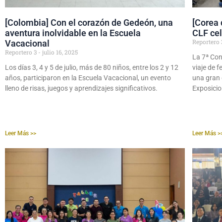
[Colombia] Con el corazón de Gedeón, una
[Corea 
aventura inolvidable en la Escuela
CLF ce
Reportero
Vacacional
Reportero 3
julio 16, 2025
La 7ª Con
Los días 3, 4 y 5 de julio, más de 80 niños, entre los 2 y 12
viaje de 
años, participaron en la Escuela Vacacional, un evento
una gran 
lleno de risas, juegos y aprendizajes significativos.
Exposici
Leer Más >>
Leer Más >