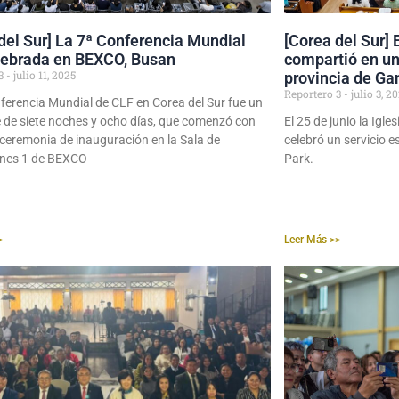
del Sur] La 7ª Conferencia Mundial
[Corea del Sur] 
lebrada en BEXCO, Busan
compartió en un 
 3
julio 11, 2025
provincia de G
Reportero 3
julio 3, 2
ferencia Mundial de CLF en Corea del Sur fue un
fe de siete noches y ocho días, que comenzó con
El 25 de junio la Ig
ceremonia de inauguración en la Sala de
celebró un servicio e
ones 1 de BEXCO
Park.
>
Leer Más >>