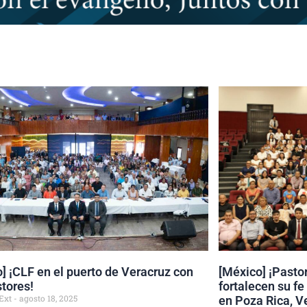
] ¡CLF en el puerto de Veracruz con
[México] ¡Pastor
tores!
fortalecen su fe
 Ext
agosto 18, 2025
en Poza Rica, V