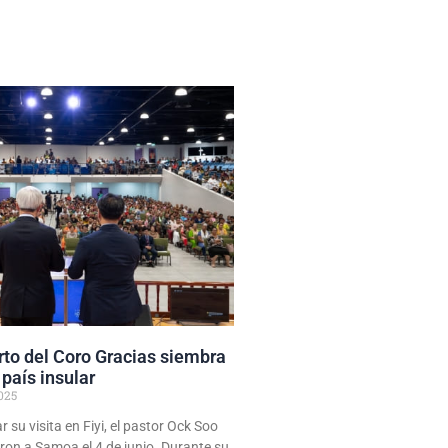
to del Coro Gracias siembra
país insular
025
su visita en Fiyi, el pastor Ock Soo
aron a Samoa el 4 de junio. Durante su